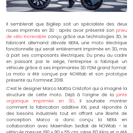
Il semblerait que BigRep soit un spécialiste des deux
roues imprimés en 3D : après avoir présenté son
pneu
de vélo increvable
conçu grâce aux technologies 3D, le
fabricant allemand dévoile NERA, une moto électrique
fonctionnelle qui serait entièrement imprimée en 3D, mis
à part ses composants électriques. Du pneu au cadre
en passant par le siège, l’entreprise a fabriqué un
véhicule grâce à ses imprimantes 3D FDM grand format.
La moto a été conçue par NOWlab et son prototype
présenté au Formnext 2018.
C’est le designer Marco Mattia Cristofori qui a imaginé la
structure de cette moto. Déjà à l’origine de la
jante
organique imprimée en 3D
, il souhaite montrer
comment la fabrication additive XXL peut répondre à
des besoins industriels tout en offrant une liberté de
conception. Marco a donc conçu la NERA en
collaboration avec Maximilian Sedlak de NOWlab – le
véhicule mesure 190 x 90 x 55 cm, pèse 60 kilos et a été