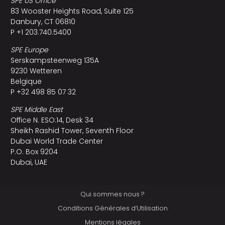
SPE US Office
83 Wooster Heights Road, Suite 125
Danbury, CT 06810
P +1 203.740.5400
SPE Europe
Serskampsteenweg 135A
9230 Wetteren
Belgique
P +32 498 85 07 32
SPE Middle East
Office N. ESO:14, Desk 34
Sheikh Rashid Tower, Seventh Floor
Dubai World Trade Center
P.O. Box 9204
Dubai, UAE
Qui sommes nous ?
Conditions Générales d’Utilisation
Mentions légales