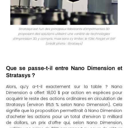
Stratasys est l’un des principaux fabricants d’imprimantes 3D
proposant des solutions utilisant une variété de technologies
d’impression 3D, y compris, mais sans s’y limiter, le FDM, Polyjet et SAF
(crédit photo : Stratasys)
Que se passe-t-il entre Nano Dimension et
Stratasys ?
Alors, qu’y a-t-il exactement sur la table ? Nano
Dimension a offert 18,00 $ par action en espèces pour
acquérir le reste des actions ordinaires en circulation de
Stratasys (environ 85,5 % selon Nano Dimension). Cela
signifie que la proposition permettrait à Nano Dimension
d’acheter les actions pour un total d’environ 1,1 milliard
de dollars, un prix d’offre qui, selon Nano Dimension,