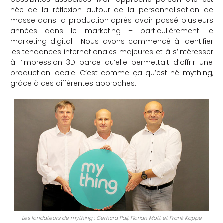
née de la réflexion autour de la personnalisation de
che
masse dans la production après avoir passé plusieurs
années dans le marketing – particulièrement le
marketing digital.
Nous avons commencé à identifier
les tendances internationales majeures et à s’intéresser
à l’impression 3D parce qu’elle permettait d’offrir une
production locale. C’est comme ça qu’est né mything,
grâce à ces différentes approches.
Les fondateurs de mything : Gerhard Pail, Florian Mott et Frank Kappe