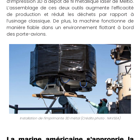
d’impression 3D à dépôt de fil métallique laser de Meltio.
L’assemblage de ces deux outils augmente l’efficacité
che
de production et réduit les déchets par rapport à
l’usinage classique. De plus, la machine fonctionne de
manière fiable dans un environnement flottant à bord
des porte-avions.
Installation de l’imprimante 3D métal (Crédits photo : NAVSEA)
La marine américaine s’approprie la