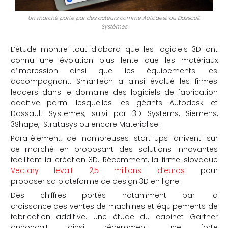
Un marché porte par des acteurs comme Autodesk ou Dassault
Systèmes
L’étude montre tout d’abord que les logiciels 3D ont
connu une évolution plus lente que les matériaux
d’impression ainsi que les équipements les
accompagnant. SmarTech a ainsi évalué les firmes
leaders dans le domaine des logiciels de fabrication
additive parmi lesquelles les géants Autodesk et
Dassault Systemes, suivi par 3D Systems, Siemens,
3Shape, Stratasys ou encore Materialise.
Parallèlement, de nombreuses start-ups arrivent sur
ce marché en proposant des solutions innovantes
facilitant la création 3D. Récemment, la firme slovaque
Vectary levait 2,5 millions d’euros
pour
proposer sa plateforme de design 3D en ligne.
Des chiffres portés notamment par la
croissance des ventes de machines et équipements de
fabrication additive. Une étude du cabinet Gartner
annonçait ainsi récemment une forte