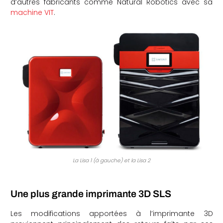
d’autres fabricants comme Natural Robotics avec sa
machine VIT
.
che
La Lisa 1 (à gauche) et la Lisa 2
Une plus grande imprimante 3D SLS
Les modifications apportées à l’imprimante 3D