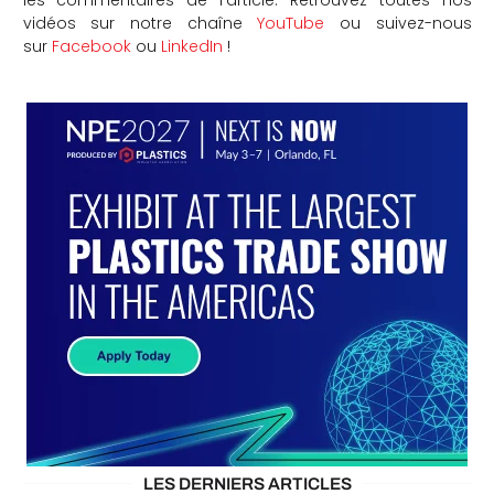
les commentaires de l’article. Retrouvez toutes nos
vidéos sur notre chaîne
YouTube
ou suivez-nous
sur
Facebook
ou
LinkedIn
!
LES DERNIERS ARTICLES