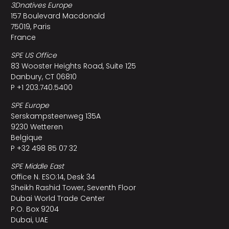
3Dnatives Europe
157 Boulevard Macdonald
75019, Paris
France
SPE US Office
83 Wooster Heights Road, Suite 125
Danbury, CT 06810
P +1 203.740.5400
SPE Europe
Serskampsteenweg 135A
9230 Wetteren
Belgique
P +32 498 85 07 32
SPE Middle East
Office N. ESO:14, Desk 34
Sheikh Rashid Tower, Seventh Floor
Dubai World Trade Center
P.O. Box 9204
Dubai, UAE