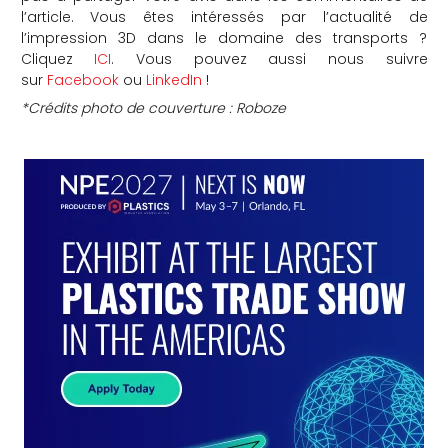
l’article. Vous êtes intéressés par l’actualité de
l’impression 3D dans le domaine des transports ?
Cliquez
ICI
. Vous pouvez aussi nous suivre
sur
Facebook
ou
LinkedIn
!
*Crédits photo de couverture : Roboze