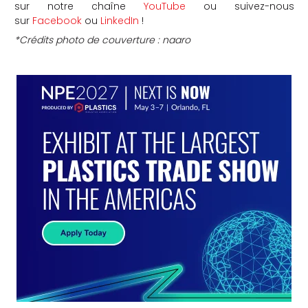
sur notre chaîne
YouTube
ou suivez-nous
sur
Facebook
ou
LinkedIn
!
*Crédits photo de couverture : naaro