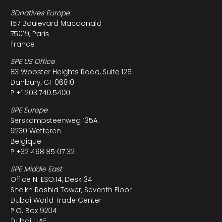
3Dnatives Europe
157 Boulevard Macdonald
75019, Paris
France
SPE US Office
83 Wooster Heights Road, Suite 125
Danbury, CT 06810
P +1 203.740.5400
SPE Europe
Serskampsteenweg 135A
9230 Wetteren
Belgique
P +32 498 85 07 32
SPE Middle East
Office N. ESO:14, Desk 34
Sheikh Rashid Tower, Seventh Floor
Dubai World Trade Center
P.O. Box 9204
Dubai, UAE