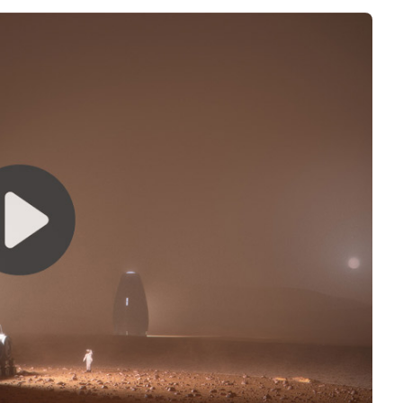
Logiciels 3D
Matériaux
Scanners 3D
Vidéos