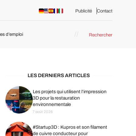
Publicité
Contact
res d’emploi
Rechercher
 : les
pression 3D
LES DERNIERS ARTICLES
Les projets qui utilisent l’impression
3D pour la restauration
environnementale
7 août 2026
#Startup3D : Kupros et son filament
de cuivre conducteur pour