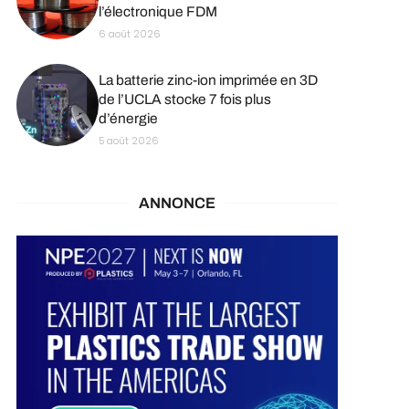
l’électronique FDM
6 août 2026
La batterie zinc-ion imprimée en 3D
de l’UCLA stocke 7 fois plus
d’énergie
5 août 2026
ANNONCE