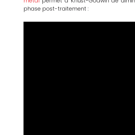
métal
permet à Knust-Godwin de diminu
phase post-traitement :