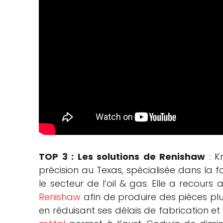
TOP 3 : Les solutions de Renishaw
: 
précision au Texas, spécialisée dans la
le secteur de l’oil & gas. Elle a recours
Renishaw
afin de produire des pièces plu
en réduisant ses délais de fabrication et