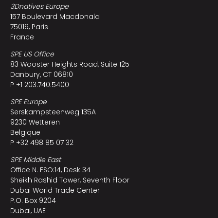
3Dnatives Europe
157 Boulevard Macdonald
75019, Paris
France
SPE US Office
83 Wooster Heights Road, Suite 125
Danbury, CT 06810
P +1 203.740.5400
SPE Europe
Serskampsteenweg 135A
9230 Wetteren
Belgique
P +32 498 85 07 32
SPE Middle East
Office N. ESO:14, Desk 34
Sheikh Rashid Tower, Seventh Floor
Dubai World Trade Center
P.O. Box 9204
Dubai, UAE