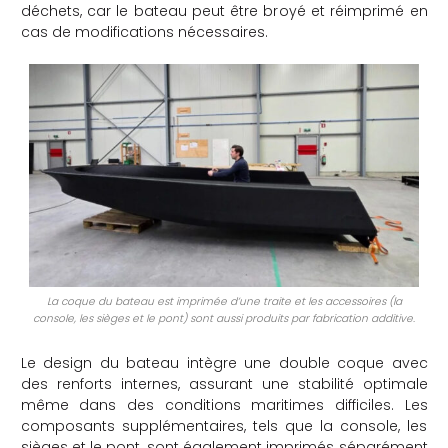
déchets, car le bateau peut être broyé et réimprimé en
che
cas de modifications nécessaires.
La coque du bateau est imprimée d’une traite et les accessoires (la
console, les sièges et le pont) sont aussi produits par fabrication additive.
Le design du bateau intègre une double coque avec
des renforts internes, assurant une stabilité optimale
même dans des conditions maritimes difficiles.
Les
composants supplémentaires, tels que la console, les
sièges et le pont, sont également imprimés séparément