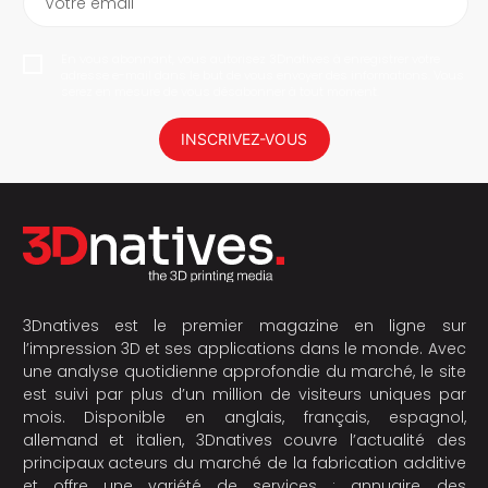
Votre email
En vous abonnant, vous autorisez 3Dnatives à enregistrer votre
adresse e-mail dans le but de vous envoyer des informations. Vous
serez en mesure de vous désabonner à tout moment.
INSCRIVEZ-VOUS
3Dnatives est le premier magazine en ligne sur
l’impression 3D et ses applications dans le monde. Avec
une analyse quotidienne approfondie du marché, le site
est suivi par plus d’un million de visiteurs uniques par
mois. Disponible en anglais, français, espagnol,
allemand et italien, 3Dnatives couvre l’actualité des
principaux acteurs du marché de la fabrication additive
et offre une variété de services : annuaire des