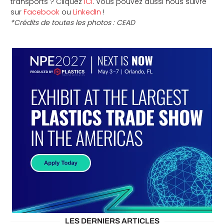
transports ? Cliquez
ICI
. Vous pouvez aussi nous suivre
sur
Facebook
ou
LinkedIn
!
*Crédits de toutes les photos : CEAD
LES DERNIERS ARTICLES