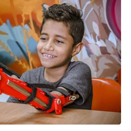
Logiciels 3D
Matériaux
Scanners 3D
Vidéos