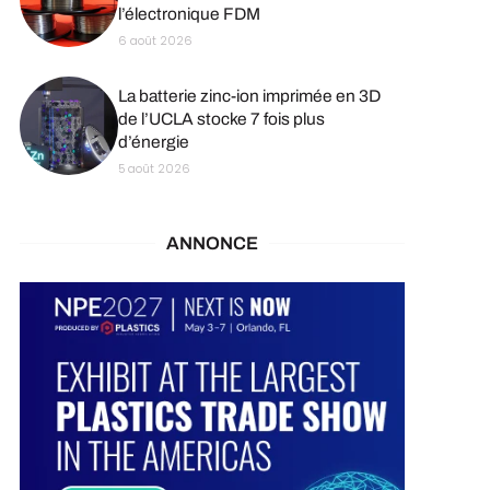
l’électronique FDM
6 août 2026
La batterie zinc-ion imprimée en 3D
de l’UCLA stocke 7 fois plus
d’énergie
5 août 2026
ANNONCE