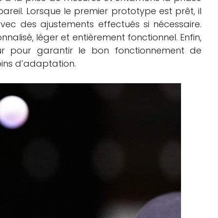
reil. Lorsque le premier prototype est prêt, il
 avec des ajustements effectués si nécessaire.
nnalisé, léger et entièrement fonctionnel. Enfin,
teur pour garantir le bon fonctionnement de
oins d’adaptation.