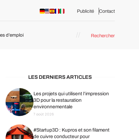
Publicité
Contact
res d’emploi
Rechercher
 : les
pression 3D
LES DERNIERS ARTICLES
Les projets qui utilisent l’impression
3D pour la restauration
environnementale
7 août 2026
#Startup3D : Kupros et son filament
de cuivre conducteur pour