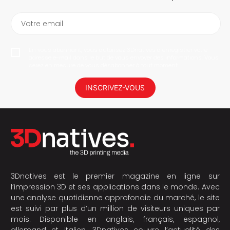
Votre email
En vous abonnant, vous autorisez 3Dnatives à enregistrer votre
adresse e-mail dans le but de vous envoyer des informations. Vous
serez en mesure de vous désabonner à tout moment.
INSCRIVEZ-VOUS
3Dnatives est le premier magazine en ligne sur
l’impression 3D et ses applications dans le monde. Avec
une analyse quotidienne approfondie du marché, le site
est suivi par plus d’un million de visiteurs uniques par
mois. Disponible en anglais, français, espagnol,
allemand et italien, 3Dnatives couvre l’actualité des