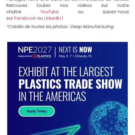
Retrouvez toutes nos vidéos sur notre
chaîne
YouTube
ou suivez-nous
sur
Facebook
ou
LinkedIn
!
*Crédits de toutes les photos : Deep Manufacturing