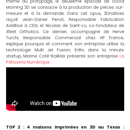
thème du protypage, le deuxième épisode de Good
Morning 3D se consacre à
la production de pièces sur-
che
mesure et à la demande. Dans cet opus, 3Dnatives
reçoit Jean-Daniel Penot, Responsable Fabrication
Additive à CESI, et Nicolas de Saint-Lo, co-fondateur de
Xfeet Orthotics. Ce dernier, accompagné de Hervé
Turchi, Responsable Commercial chez HP France,
explique pourquoi et comment son entreprise utilise la
technologie Multi Jet Fusion. Enfin, dans la minute
startup, Marine Coté-Baillais présente son entreprise
La
Pâtisserie Numérique
:
TOP 2 :
4 maisons imprimées en 3D au Texas :