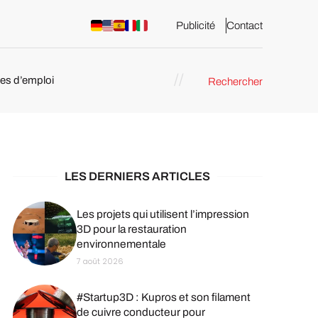
Publicité
Contact
res d’emploi
Rechercher
 : les
pression 3D
LES DERNIERS ARTICLES
Les projets qui utilisent l’impression
3D pour la restauration
environnementale
7 août 2026
#Startup3D : Kupros et son filament
de cuivre conducteur pour