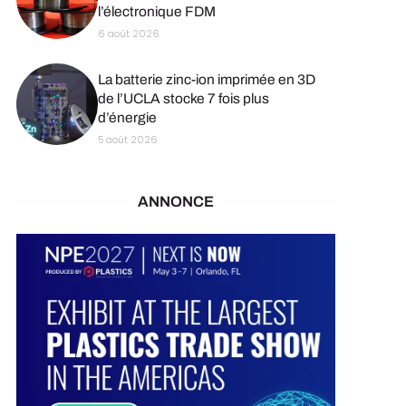
l’électronique FDM
6 août 2026
La batterie zinc-ion imprimée en 3D
de l’UCLA stocke 7 fois plus
d’énergie
5 août 2026
ANNONCE