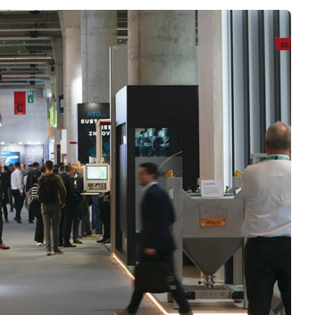
Logiciels 3D
Matériaux
Scanners 3D
Vidéos