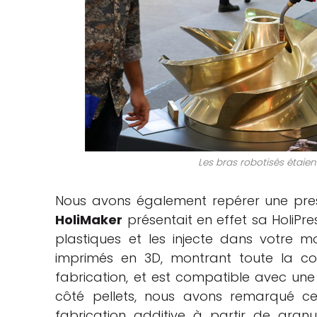
Les bras robotisés étai
Nous avons également repérer une press
HoliMaker
présentait en effet sa HoliPr
plastiques et les injecte dans votre mo
imprimés en 3D, montrant toute la c
fabrication, et est compatible avec une
côté pellets, nous avons remarqué c
fabrication additive à partir de gran