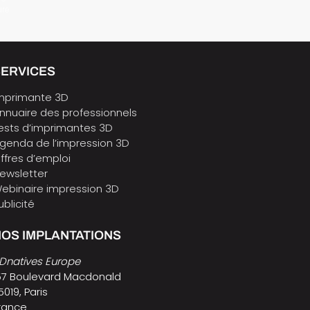
ure
SERVICES
mprimante 3D
nnuaire des professionnels
ests d’imprimantes 3D
genda de l’impression 3D
ffres d’emploi
ewsletter
ebinaire impression 3D
ublicité
OS IMPLANTATIONS
Dnatives Europe
57 Boulevard Macdonald
5019, Paris
rance