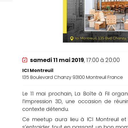
che
samedi 11 mai 2019
, 17:00 à 20:00
ICI Montreuil
135 Boulevard Chanzy 93100 Montreuil France
Le 11 mai prochain, La Boîte à Fil or
l’impression 3D, une occasion de réun
contexte détendu.
Ce meetup aura lieu à ICI Montreuil et
s’entraider tout en passant un bon mom