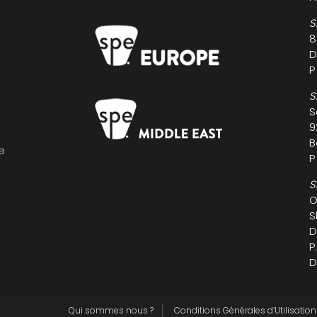
S
8
D
P
S
S
9
B
e
P
s
S
O
S
D
P
D
Qui sommes nous ?
Conditions Générales d’Utilisation