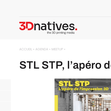
ACCUEIL
»
AGENDA
»
MEETUP
»
STL STP, l’apéro d