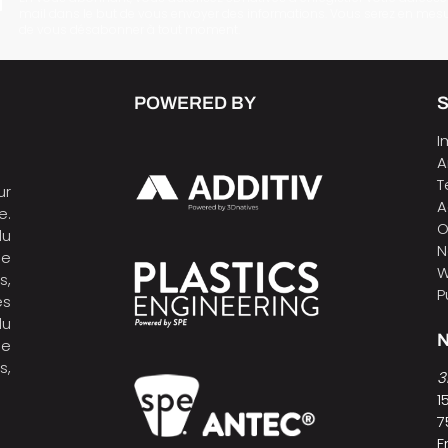
mail dans le but de vous envoyer des informations. Vous serez en mes
de vous désabonner à tout moment.
POWERED BY
I
A
T
ur
A
e.
O
du
N
de
W
s,
P
es
du
N
ne
s,
3
1
7
F