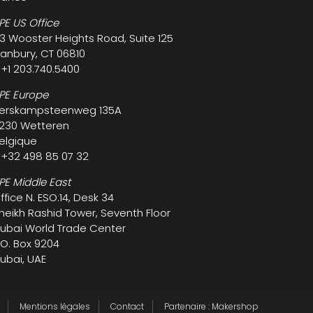
PE US Office
3 Wooster Heights Road, Suite 125
anbury, CT 06810
 +1 203.740.5400
PE Europe
erskampsteenweg 135A
230 Wetteren
elgique
 +32 498 85 07 32
PE Middle East
ffice N. ESO:14, Desk 34
heikh Rashid Tower, Seventh Floor
ubai World Trade Center
.O. Box 9204
ubai, UAE
Mentions légales
Contact
Partenaire : Makershop