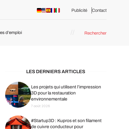
Publicité
Contact
res d’emploi
Rechercher
 : les
pression 3D
LES DERNIERS ARTICLES
Les projets qui utilisent l’impression
3D pour la restauration
environnementale
7 août 2026
#Startup3D : Kupros et son filament
de cuivre conducteur pour