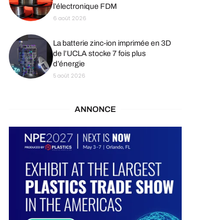
l’électronique FDM
6 août 2026
La batterie zinc-ion imprimée en 3D
de l’UCLA stocke 7 fois plus
d’énergie
5 août 2026
ANNONCE