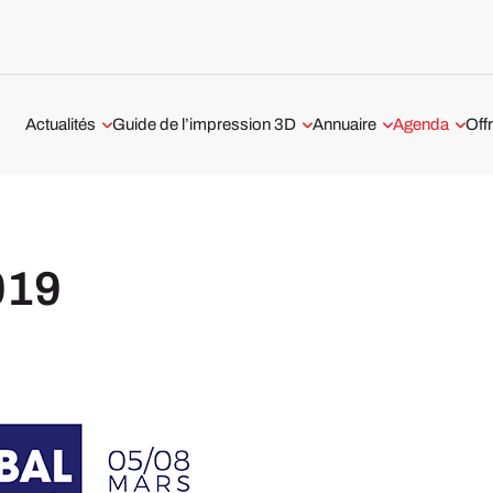
Actualités
Guide de l’impression 3D
Annuaire
Agenda
Off
Aérospatiale et Défense
Technologies 3D
Services d’impression 3D
Webinaire Im
prestataires en France
Automobile et Transport
Tout savoir sur l’impression 3D
métal
Impression 3D à Paris
Médical et Dentaire
019
Les logiciels d’impression 3D
Impression 3D à Lyon
Business
Tests imprimantes 3D
Impression 3D à Nantes
Classements
Imprimantes 3D
Interviews