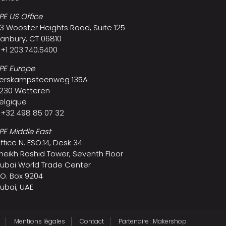
PE US Office
3 Wooster Heights Road, Suite 125
anbury, CT 06810
 +1 203.740.5400
PE Europe
erskampsteenweg 135A
230 Wetteren
elgique
 +32 498 85 07 32
PE Middle East
ffice N. ESO:14, Desk 34
heikh Rashid Tower, Seventh Floor
ubai World Trade Center
.O. Box 9204
ubai, UAE
Mentions légales
Contact
Partenaire : Makershop