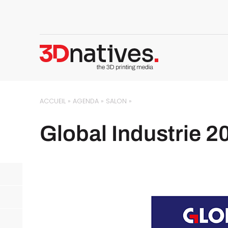
ACCUEIL
»
AGENDA
»
SALON
»
Global Industrie 2