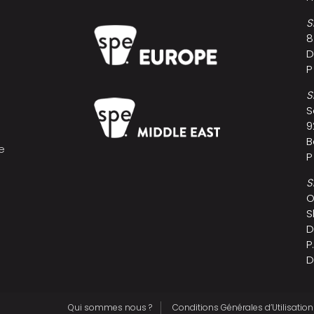
S
8
D
P
S
S
9
B
e
P
s
S
O
S
D
P
D
Qui sommes nous ?
Conditions Générales d’Utilisation