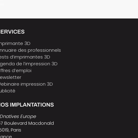
ure
SERVICES
mprimante 3D
nnuaire des professionnels
ests d’imprimantes 3D
genda de l’impression 3D
ffres d’emploi
ewsletter
ebinaire impression 3D
ublicité
OS IMPLANTATIONS
Dnatives Europe
57 Boulevard Macdonald
5019, Paris
rance