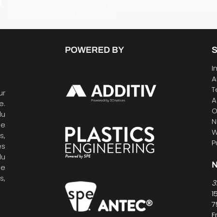
mail dans le but de vous envoyer des informations. Vous serez en mes
de vous désabonner à tout moment.
POWERED BY
I
A
T
ur
A
e.
O
du
N
de
W
s,
P
es
du
N
ne
s,
3
1
7
F