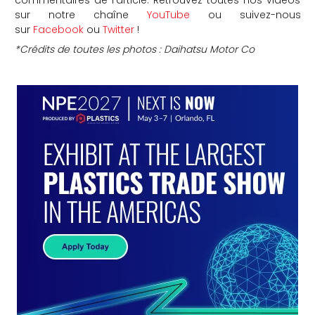
commentaires de l’article. Retrouvez toutes nos vidéos
sur notre chaîne
YouTube
ou suivez-nous
sur
Facebook
ou
Twitter
!
*Crédits de toutes les photos : Daihatsu Motor Co