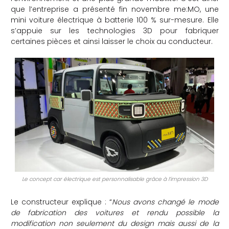
que l’entreprise a présenté fin novembre me:MO, une
che
mini voiture électrique à batterie 100 % sur-mesure. Elle
s’appuie sur les technologies 3D pour fabriquer
certaines pièces et ainsi laisser le choix au conducteur.
Le concept car électrique est personnalisable grâce à l’impression 3D
Le constructeur explique : “
Nous avons changé le mode
de fabrication des voitures et rendu possible la
modification non seulement du design mais aussi de la