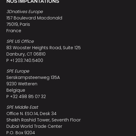
NOS IMPLANTATIONS
3Dnatives Europe
157 Boulevard Macdonald
75019, Paris
France
SPE US Office
83 Wooster Heights Road, Suite 125
Danbury, CT 06810
P +1 203.740.5400
SPE Europe
Serskampsteenweg 135A
9230 Wetteren
Belgique
P +32 498 85 07 32
SPE Middle East
Office N. ESO:14, Desk 34
Sheikh Rashid Tower, Seventh Floor
Dubai World Trade Center
P.O. Box 9204