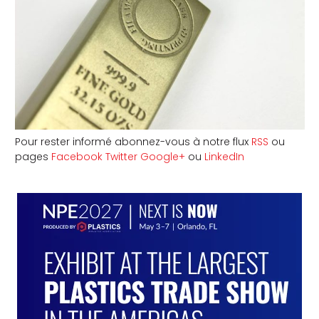
Pour rester informé abonnez-vous à notre flux
RSS
ou
pages
Facebook
Twitter
Google+
ou
LinkedIn