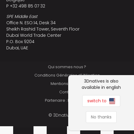
P +32 498 85 07 32
SPE Middle East
Office N. ESO:14, Desk 34
Sheikh Rashid Tower, Seventh Floor
Dubai World Trade Center
P.O. Box 9204
Dubai, UAE
Qui sommes nous ?
Conditions Générales d’Utilisation
3Dnatives is also
Mentions légales
available in english
Contact
switch to
Partenaire : Makershop
© 3Dnatives 2026
No thanks