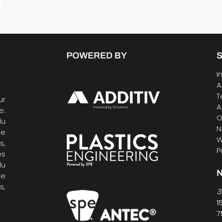
En vous abonnant, vous autorisez 3Dnatives à enregistrer votre adresse
mail dans le but de vous envoyer des informations. Vous serez en mes
de vous désabonner à tout moment.
POWERED BY
I
A
T
ur
A
e.
O
du
N
de
W
s,
P
es
du
N
ne
s,
3
1
7