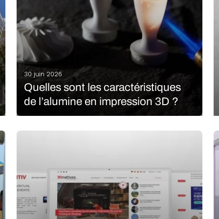
30 juin 2026
Quelles sont les caractéristiques
de l’alumine en impression 3D ?
L’alumine, aussi appelé oxyde d’aluminium, est un
matériau céramique technique que l’on retrouve à
l’état naturel dans la bauxite, une roche qui contient
également de l’oxyde de fer. Grâce au procédé de
Bayer, on peut en extraire une poudre blanche…
LIRE LA SUITE