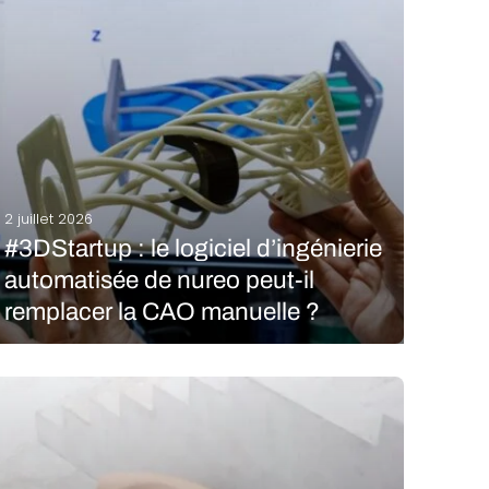
2 juillet 2026
#3DStartup : le logiciel d’ingénierie
automatisée de nureo peut-il
remplacer la CAO manuelle ?
La promesse de la fabrication additive a toujours
été la liberté de conception. Dans les faits, les
ingénieurs doivent pourtant souvent passer par des
processus de conception manuels et complexes
pour transformer un concept en pièce fabricable. La
startup zurichoise…
LIRE LA SUITE