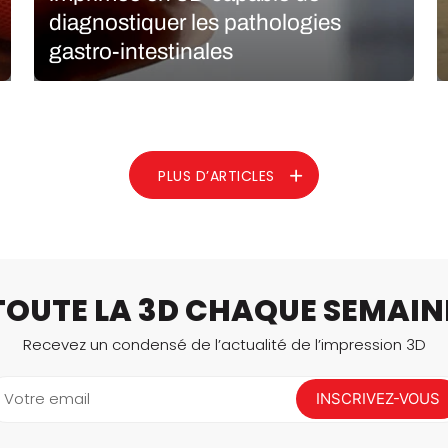
diagnostiquer les pathologies
gastro-intestinales
Alors que l’impression 3D médicale continue de se
développer, de plus en plus d’entreprises intègrent
cette technologie dans leurs projets. Cette méthode
de fabrication, qui offre une personnalisation et une
rapidité de production élevées, permet diverses
PLUS D’ARTICLES
applications dans le domaine…
LIRE LA SUITE
TOUTE LA 3D CHAQUE SEMAIN
Recevez un condensé de l’actualité de l’impression 3D
Votre email
INSCRIVEZ-VOUS