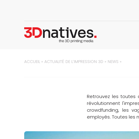
ACCUEIL
»
ACTUALITÉ DE L’IMPRESSION 3D
»
NEWS
»
Retrouvez les toutes 
révolutionnent l'impr
crowdfunding, les v
employés. Toutes les ne