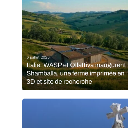
6 juillet 2026
Italie: WASP et Olfattiva inaugurent
Shamballa, une ferme imprimée en
3D et site de recherche
Le 8 juin 2026, sur les collines d’Émilie-Romagne,
WASP et Olfattiva ont dévoilé Shamballa : un
laboratoire à ciel ouvert où architecture imprimée
en 3D, agriculture médicale et restauration
écologique coexistent sur un même site. Le projet se
veut une…
LIRE LA SUITE