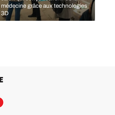
médecine grâce aux technologies
3D
La médecine personnalisée a besoin de solutions
que la fabrication additive est particulièrement bien
placée pour offrir. Faire entrer cette technologie
dans les hôpitaux, et franchir les obstacles
réglementaires en chemin, reste pourtant le
principal défi. C’est précisément pour ça…
LIRE LA SUITE
E