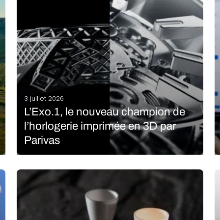
Logiciels 3D
Matériaux
Scanners 3D
Vidéos
3 juillet 2026
L’Exo.1, le nouveau champion de
l’horlogerie imprimée en 3D par
Parivas
Une nouvelle montre fabriquée par fabrication
additive fait son entrée sur la scène de l’impression
3D : l’Exo.1 de Parivas. La marque originaire de Los
Angeles (Californie) se fixe pour mission de
proposer un nouveau segment dans l’horlogerie :
le…
LIRE LA SUITE