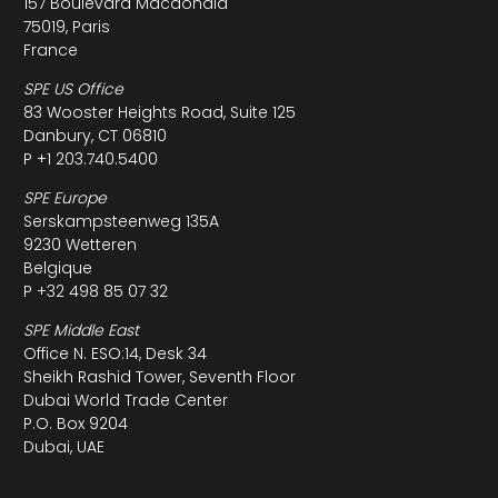
157 Boulevard Macdonald
75019, Paris
France
SPE US Office
83 Wooster Heights Road, Suite 125
Danbury, CT 06810
P +1 203.740.5400
SPE Europe
Serskampsteenweg 135A
9230 Wetteren
Belgique
P +32 498 85 07 32
SPE Middle East
Office N. ESO:14, Desk 34
Sheikh Rashid Tower, Seventh Floor
Dubai World Trade Center
P.O. Box 9204
Dubai, UAE