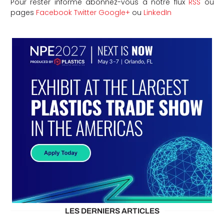
Pour rester informé abonnez-vous à notre flux
RSS
ou
pages
Facebook
Twitter
Google+
ou
LinkedIn
LES DERNIERS ARTICLES