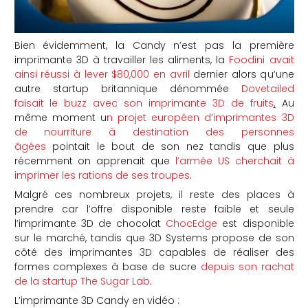
Bien évidemment, la Candy n’est pas la première
imprimante 3D à travailler les aliments, la
Foodini avait
ainsi réussi à lever $80,000 en avril
dernier alors qu’une
autre startup britannique dénommée
Dovetailed
faisait le buzz avec son imprimante 3D de fruits
.
Au
même moment u
n projet européen d’imprimantes 3D
de nourriture à destination des personnes
âgées
pointait le bout de son nez tandis que plus
récemment on apprenait que
l’armée US cherchait à
imprimer les rations de ses troupes
.
Malgré ces nombreux projets, il reste des places à
prendre car l’offre disponible reste faible et seule
l’imprimante 3D de chocolat
ChocEdge
est disponible
sur le marché, tandis que 3D Systems propose de son
côté des imprimantes 3D capables de réaliser des
formes complexes à base de sucre
depuis son rachat
de la startup The Sugar Lab
.
L’imprimante 3D Candy en vidéo :