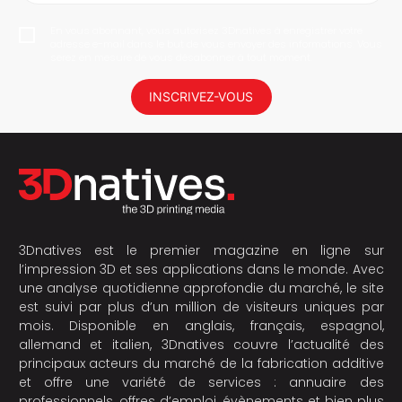
En vous abonnant, vous autorisez 3Dnatives à enregistrer votre
adresse e-mail dans le but de vous envoyer des informations. Vous
serez en mesure de vous désabonner à tout moment.
INSCRIVEZ-VOUS
3Dnatives est le premier magazine en ligne sur
l’impression 3D et ses applications dans le monde. Avec
une analyse quotidienne approfondie du marché, le site
est suivi par plus d’un million de visiteurs uniques par
mois. Disponible en anglais, français, espagnol,
allemand et italien, 3Dnatives couvre l’actualité des
principaux acteurs du marché de la fabrication additive
et offre une variété de services : annuaire des
professionnels, offres d’emploi, évènements et bien plus