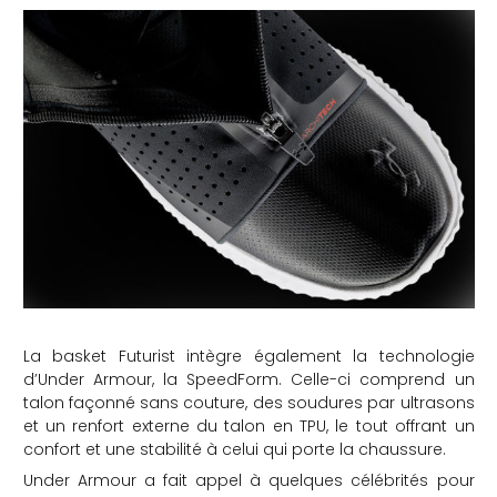
La basket Futurist intègre également la technologie
d’Under Armour, la SpeedForm. Celle-ci comprend un
talon façonné sans couture, des soudures par ultrasons
et un renfort externe du talon en TPU, le tout offrant un
confort et une stabilité à celui qui porte la chaussure.
Under Armour a fait appel à quelques célébrités pour