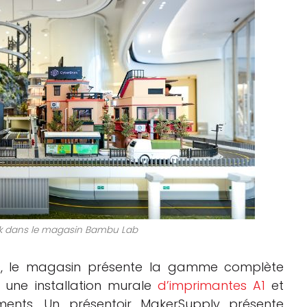
ick dans le magasin Bambu Lab
ts, le magasin présente la gamme complète
une installation murale
d’imprimantes A1
et
ments. Un présentoir MakerSupply présente