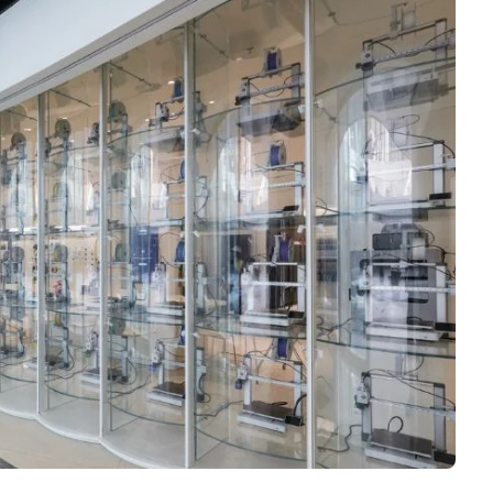
Logiciels 3D
Matériaux
Scanners 3D
Vidéos