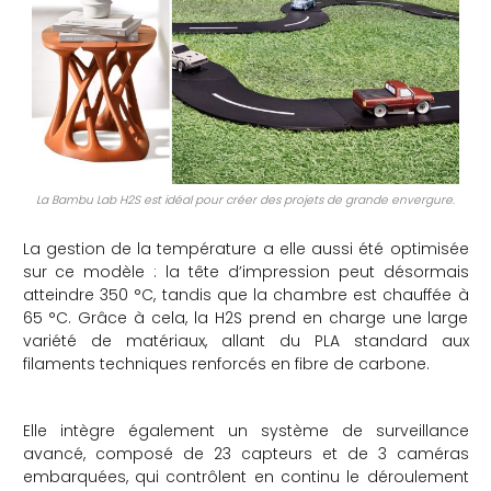
che
La Bambu Lab H2S est idéal pour créer des projets de grande envergure.
La gestion de la température a elle aussi été optimisée
sur ce modèle : la tête d’impression peut désormais
atteindre 350 °C, tandis que la chambre est chauffée à
65 °C. Grâce à cela, la H2S prend en charge une large
variété de matériaux, allant du PLA standard aux
filaments techniques renforcés en fibre de carbone.
Elle intègre également un système de surveillance
avancé, composé de 23 capteurs et de 3 caméras
embarquées, qui contrôlent en continu le déroulement