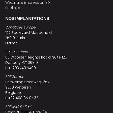
Webinaire impression 3D
Publicité
NOS IMPLANTATIONS
3Dnatives Europe
157 Boulevard Macdonald
75019, Paris
France
SPE US Office
83 Wooster Heights Road, Suite 125
Danbury, CT 06810
P +1 203.740.5400
SPE Europe
Serskampsteenweg 135A
9230 Wetteren
Belgique
P +32 498 85 07 32
SPE Middle East
Office N. ESO:14, Desk 34