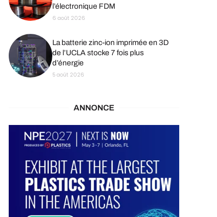
l’électronique FDM
6 août 2026
La batterie zinc-ion imprimée en 3D
de l’UCLA stocke 7 fois plus
d’énergie
5 août 2026
ANNONCE