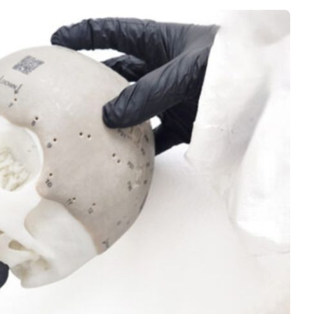
Logiciels 3D
Matériaux
Scanners 3D
Vidéos