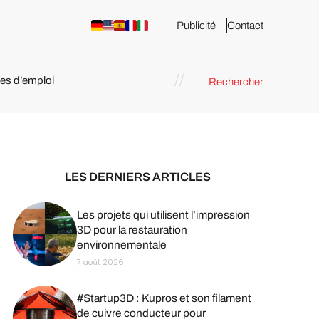
Publicité
Contact
res d’emploi
Rechercher
 : les
pression 3D
LES DERNIERS ARTICLES
Les projets qui utilisent l’impression
3D pour la restauration
environnementale
7 août 2026
#Startup3D : Kupros et son filament
de cuivre conducteur pour