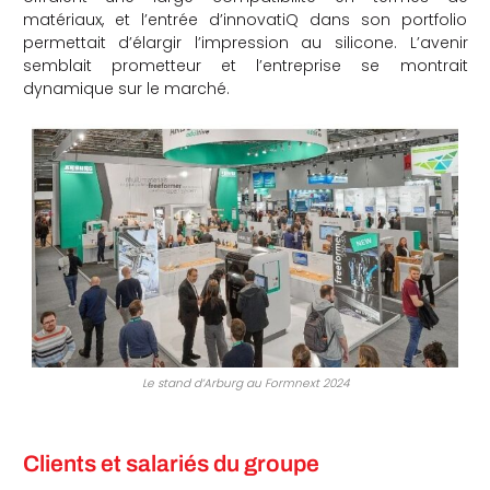
matériaux, et l’entrée d’innovatiQ dans son portfolio
che
permettait d’élargir l’impression au silicone. L’avenir
semblait prometteur et l’entreprise se montrait
dynamique sur le marché.
Le stand d’Arburg au Formnext 2024
Clients et salariés du groupe