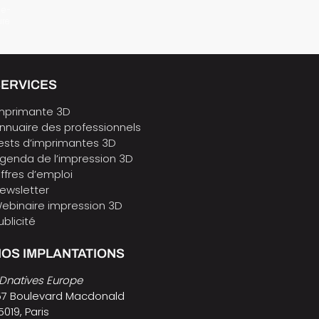
 e-
ure
SERVICES
mprimante 3D
nnuaire des professionnels
ests d’imprimantes 3D
genda de l’impression 3D
ffres d’emploi
ewsletter
ebinaire impression 3D
ublicité
OS IMPLANTATIONS
Dnatives Europe
57 Boulevard Macdonald
5019, Paris