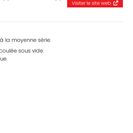
Visiter le site web
Logiciels 3D
Matériaux
Scanners 3D
 à la moyenne série.
Vidéos
coulée sous vide.
ue.