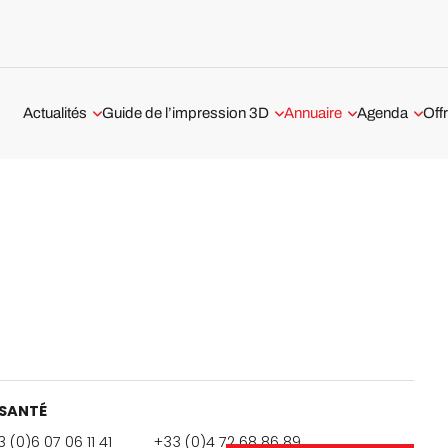
Actualités
Guide de l’impression 3D
Annuaire
Agenda
Off
Aérospatiale et Défense
Technologies 3D
Services d’impression 3D
Webinaire Im
prestataires en France
Automobile et Transport
Tout savoir sur l’impression 3D
métal
Impression 3D à Paris
Médical et Dentaire
Les logiciels d’impression 3D
Impression 3D à Lyon
Business
Tests imprimantes 3D
Impression 3D à Nantes
Classements
Imprimantes 3D
SANTÉ
Interviews
 (0)6 07 06 11 41
+33 (0)4 72 68 86 89