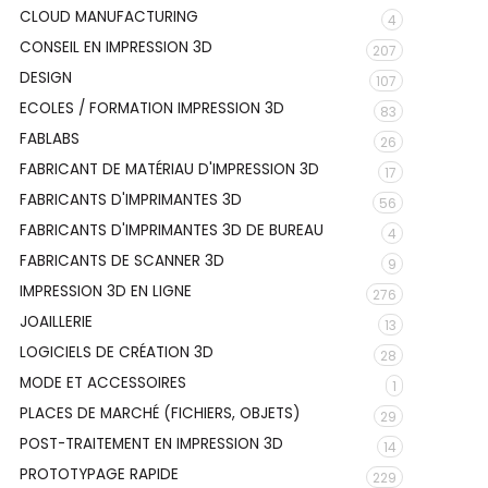
CLOUD MANUFACTURING
4
CONSEIL EN IMPRESSION 3D
207
DESIGN
107
ECOLES / FORMATION IMPRESSION 3D
83
FABLABS
26
FABRICANT DE MATÉRIAU D'IMPRESSION 3D
17
FABRICANTS D'IMPRIMANTES 3D
56
FABRICANTS D'IMPRIMANTES 3D DE BUREAU
4
FABRICANTS DE SCANNER 3D
9
IMPRESSION 3D EN LIGNE
276
JOAILLERIE
13
LOGICIELS DE CRÉATION 3D
28
MODE ET ACCESSOIRES
1
PLACES DE MARCHÉ (FICHIERS, OBJETS)
29
POST-TRAITEMENT EN IMPRESSION 3D
14
PROTOTYPAGE RAPIDE
229