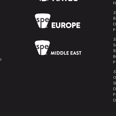
F
S
8
D
P
S
S
9
B
e
P
s
S
O
S
D
P
D