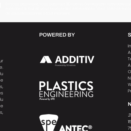
En vous abonnant, vous autorisez 3Dnatives à enregistrer votre adresse
mail dans le but de vous envoyer des informations. Vous serez en mes
de vous désabonner à tout moment.
POWERED BY
I
A
T
ur
A
e.
O
du
N
de
W
s,
P
es
du
N
ne
s,
3
1
7