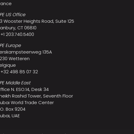
rance
PE US Office
3 Wooster Heights Road, Suite 125
anbury, CT 06810
 +1 203.740.5400
PE Europe
erskampsteenweg 135A
230 Wetteren
elgique
 +32 498 85 07 32
PE Middle East
ffice N. ESO:14, Desk 34
heikh Rashid Tower, Seventh Floor
ubai World Trade Center
.O. Box 9204
ubai, UAE