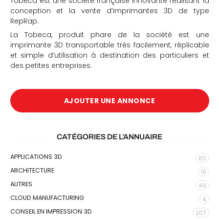
Tobeca est une société française innovante réalisant la
conception et la vente d’imprimantes 3D de type
RepRap.
La Tobeca, produit phare de la société est une
imprimante 3D transportable très facilement, réplicable
et simple d’utilisation à destination des particuliers et
des petites entreprises.
che
AJOUTER UNE ANNONCE
CATÉGORIES DE L’ANNUAIRE
APPLICATIONS 3D
60
ARCHITECTURE
19
AUTRES
49
CLOUD MANUFACTURING
4
CONSEIL EN IMPRESSION 3D
207