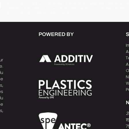
En vous abonnant, vous autorisez 3Dnatives à enregistrer votre adresse
mail dans le but de vous envoyer des informations. Vous serez en mes
de vous désabonner à tout moment.
POWERED BY
I
A
T
ur
A
e.
O
du
N
de
W
s,
P
es
du
N
ne
s,
3
1
7