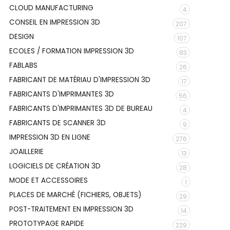
CLOUD MANUFACTURING
4
CONSEIL EN IMPRESSION 3D
207
DESIGN
107
ECOLES / FORMATION IMPRESSION 3D
83
FABLABS
26
FABRICANT DE MATÉRIAU D'IMPRESSION 3D
17
FABRICANTS D'IMPRIMANTES 3D
56
FABRICANTS D'IMPRIMANTES 3D DE BUREAU
4
FABRICANTS DE SCANNER 3D
9
IMPRESSION 3D EN LIGNE
276
JOAILLERIE
13
LOGICIELS DE CRÉATION 3D
28
MODE ET ACCESSOIRES
1
PLACES DE MARCHÉ (FICHIERS, OBJETS)
29
POST-TRAITEMENT EN IMPRESSION 3D
14
PROTOTYPAGE RAPIDE
229