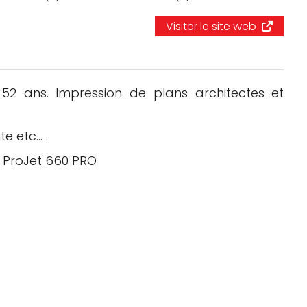
Logiciels 3D
Visiter le site web
Matériaux
Scanners 3D
52 ans. Impression de plans architectes et
Vidéos
te etc… .
r ProJet 660 PRO