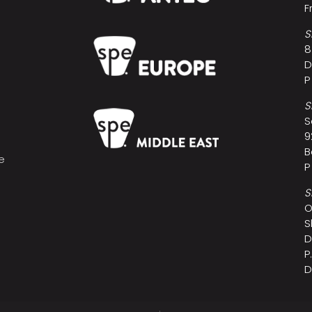
F
S
8
D
P
S
S
9
B
e
P
s
S
O
S
D
P
D