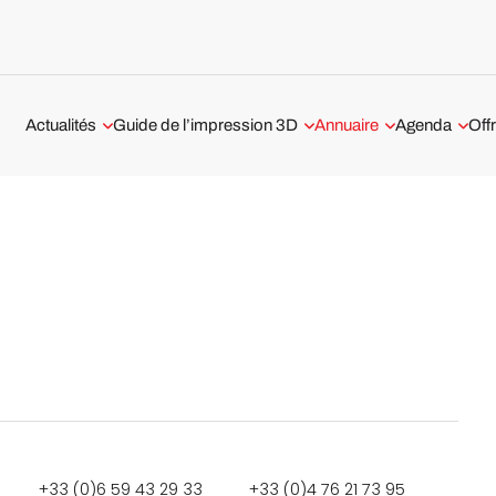
Actualités
Guide de l’impression 3D
Annuaire
Agenda
Off
Aérospatiale et Défense
Technologies 3D
Services d’impression 3D
Webinaire Im
prestataires en France
Automobile et Transport
Tout savoir sur l’impression 3D
métal
Impression 3D à Paris
Médical et Dentaire
Les logiciels d’impression 3D
Impression 3D à Lyon
Business
Tests imprimantes 3D
Impression 3D à Nantes
Classements
Imprimantes 3D
Interviews
+33 (0)6 59 43 29 33
+33 (0)4 76 21 73 95