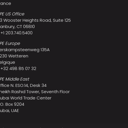
rance
PE US Office
3 Wooster Heights Road, Suite 125
anbury, CT 06810
 +1 203.740.5400
PE Europe
erskampsteenweg 135A
230 Wetteren
elgique
 +32 498 85 07 32
PE Middle East
ffice N. ESO:14, Desk 34
heikh Rashid Tower, Seventh Floor
ubai World Trade Center
.O. Box 9204
ubai, UAE