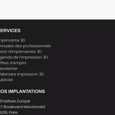
 e-
ure
SERVICES
mprimante 3D
nnuaire des professionnels
ests d’imprimantes 3D
genda de l’impression 3D
ffres d’emploi
ewsletter
ebinaire impression 3D
ublicité
OS IMPLANTATIONS
Dnatives Europe
57 Boulevard Macdonald
5019, Paris