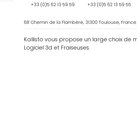
+33 (0)5 62 13 59 59
+33 (0)5 62 13 59 55
68 Chemin de la Flambère, 31300 Toulouse, France
Kallisto vous propose un large choix de m
Logiciel 3d et Fraiseuses.
che