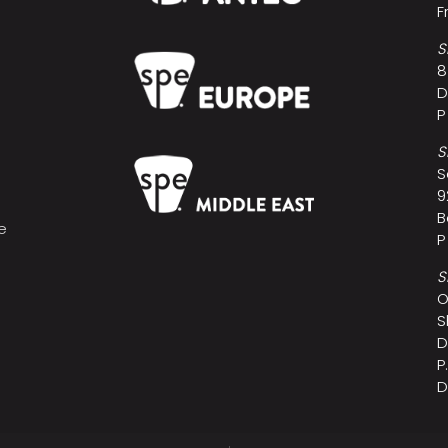
F
S
8
D
P
S
S
9
B
e
P
s
S
O
S
D
P
D