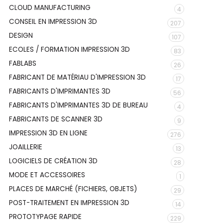
CLOUD MANUFACTURING
4
CONSEIL EN IMPRESSION 3D
207
DESIGN
107
ECOLES / FORMATION IMPRESSION 3D
83
FABLABS
26
FABRICANT DE MATÉRIAU D'IMPRESSION 3D
17
FABRICANTS D'IMPRIMANTES 3D
56
FABRICANTS D'IMPRIMANTES 3D DE BUREAU
4
FABRICANTS DE SCANNER 3D
9
IMPRESSION 3D EN LIGNE
276
JOAILLERIE
13
LOGICIELS DE CRÉATION 3D
28
MODE ET ACCESSOIRES
1
PLACES DE MARCHÉ (FICHIERS, OBJETS)
29
POST-TRAITEMENT EN IMPRESSION 3D
14
PROTOTYPAGE RAPIDE
229