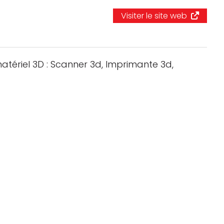
Logiciels 3D
Visiter le site web
Matériaux
Scanners 3D
atériel 3D : Scanner 3d, Imprimante 3d,
Vidéos