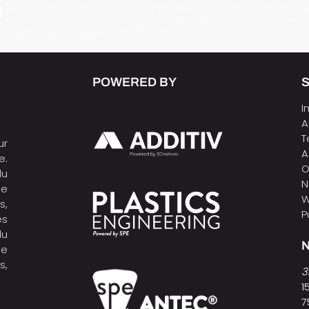
En vous abonnant, vous autorisez 3Dnatives à enregistrer votre adresse
mail dans le but de vous envoyer des informations. Vous serez en mes
de vous désabonner à tout moment.
POWERED BY
I
A
T
ur
A
e.
O
du
N
de
W
s,
P
es
du
N
ne
s,
3
1
7