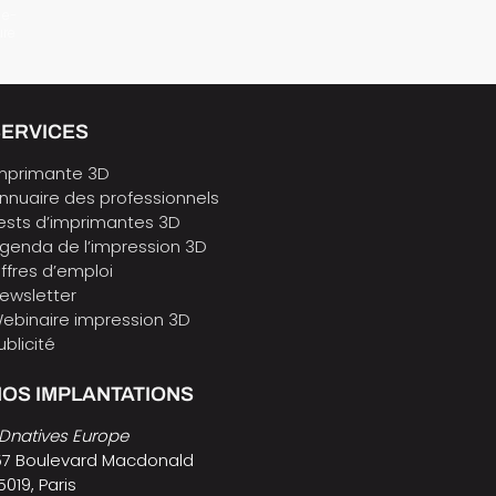
 e-
ure
SERVICES
mprimante 3D
nnuaire des professionnels
ests d’imprimantes 3D
genda de l’impression 3D
ffres d’emploi
ewsletter
ebinaire impression 3D
ublicité
OS IMPLANTATIONS
Dnatives Europe
57 Boulevard Macdonald
5019, Paris