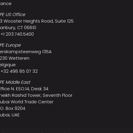
rance
PE US Office
3 Wooster Heights Road, Suite 125
anbury, CT 06810
 +1 203.740.5400
PE Europe
erskampsteenweg 135A
230 Wetteren
elgique
 +32 498 85 07 32
PE Middle East
ffice N. ESO:14, Desk 34
heikh Rashid Tower, Seventh Floor
ubai World Trade Center
.O. Box 9204
ubai, UAE