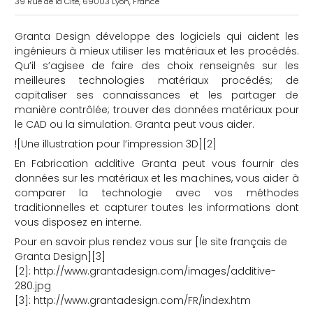
39 Rue de la Cité, 69003 Lyon, France
Granta Design développe des logiciels qui aident les
ingénieurs à mieux utiliser les matériaux et les procédés.
Qu’il s’agisee de faire des choix renseignés sur les
meilleures technologies matériaux procédés; de
capitaliser ses connaissances et les partager de
manière contrôlée; trouver des données matériaux pour
che
le CAD ou la simulation. Granta peut vous aider.
![Une illustration pour l’impression 3D][2]
En Fabrication additive Granta peut vous fournir des
données sur les matériaux et les machines, vous aider à
comparer la technologie avec vos méthodes
traditionnelles et capturer toutes les informations dont
vous disposez en interne.
Pour en savoir plus rendez vous sur [le site français de
Granta Design][3]
[2]: http://www.grantadesign.com/images/additive-
280.jpg
[3]: http://www.grantadesign.com/FR/index.htm