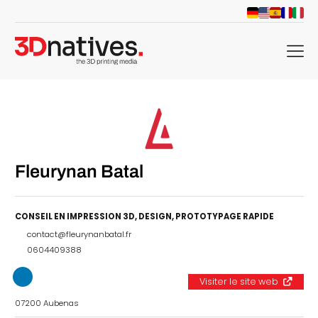
menu
Fleurynan Batal
CONSEIL EN IMPRESSION 3D
,
DESIGN
,
PROTOTYPAGE RAPIDE
contact@fleurynanbatal.fr
0604409388
Visiter le site web
07200 Aubenas