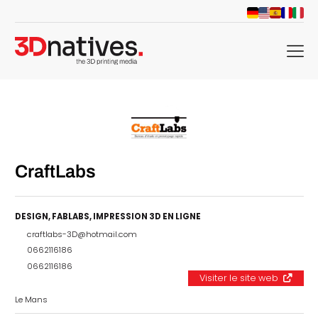
menu
CraftLabs
DESIGN
,
FABLABS
,
IMPRESSION 3D EN LIGNE
craftlabs-3D@hotmail.com
0662116186
0662116186
Visiter le site web
Le Mans