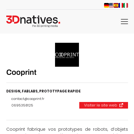
menu
Cooprint
DESIGN
,
FABLABS
,
PROTOTYPAGE RAPIDE
contact@cooprint.fr
Visiter le site web
0695358125
Cooprint fabrique vos prototypes de robots, d’objets