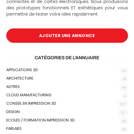
connectés et de cartes électroniques. Nous produisons
des prototypes fonctionnels ET esthétiques pour vous
permettre de tester votre idée rapidement.
AJOUTER UNE ANNONCE
che
CATÉGORIES DE L’ANNUAIRE
APPLICATIONS 3D
60
ARCHITECTURE
19
AUTRES
49
CLOUD MANUFACTURING
4
CONSEIL EN IMPRESSION 3D
207
DESIGN
107
ECOLES / FORMATION IMPRESSION 3D
83
FABLABS
26