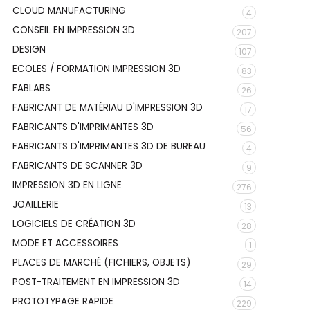
CLOUD MANUFACTURING
4
CONSEIL EN IMPRESSION 3D
207
DESIGN
107
ECOLES / FORMATION IMPRESSION 3D
83
FABLABS
26
FABRICANT DE MATÉRIAU D'IMPRESSION 3D
17
FABRICANTS D'IMPRIMANTES 3D
56
FABRICANTS D'IMPRIMANTES 3D DE BUREAU
4
FABRICANTS DE SCANNER 3D
9
IMPRESSION 3D EN LIGNE
276
JOAILLERIE
13
LOGICIELS DE CRÉATION 3D
28
MODE ET ACCESSOIRES
1
PLACES DE MARCHÉ (FICHIERS, OBJETS)
29
POST-TRAITEMENT EN IMPRESSION 3D
14
PROTOTYPAGE RAPIDE
229