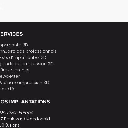
 e-
ure
SERVICES
mprimante 3D
nnuaire des professionnels
ests d’imprimantes 3D
genda de l’impression 3D
ffres d’emploi
ewsletter
ebinaire impression 3D
ublicité
OS IMPLANTATIONS
Dnatives Europe
57 Boulevard Macdonald
5019, Paris