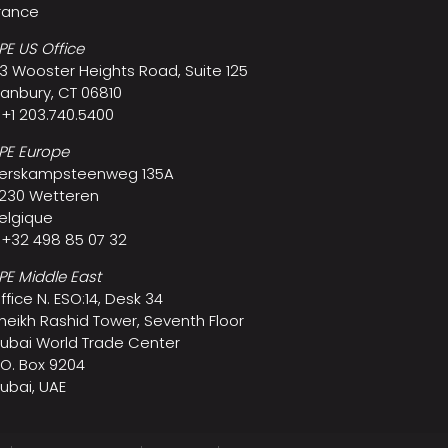
rance
PE US Office
3 Wooster Heights Road, Suite 125
anbury, CT 06810
 +1 203.740.5400
PE Europe
erskampsteenweg 135A
230 Wetteren
elgique
 +32 498 85 07 32
PE Middle East
ffice N. ESO:14, Desk 34
heikh Rashid Tower, Seventh Floor
ubai World Trade Center
.O. Box 9204
ubai, UAE