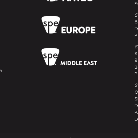
F
S
8
D
P
S
S
9
B
e
P
s
S
O
S
D
P
D