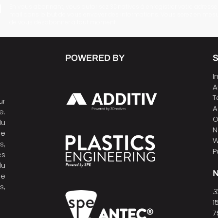
En vous abonnant, vous autorisez 3Dnatives à enregistrer votre adresse
mail dans le but de vous envoyer des informations. Vous serez en mes
de vous désabonner à tout moment.
POWERED BY
I
A
T
ur
A
e.
O
du
N
de
W
s,
P
es
du
N
ne
s,
3
1
7