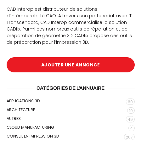
CAD Interop est distributeur de solutions
d’intéropérabilité CAO. A travers son partenariat avec ITI
Transcendata, CAD Interop commercialise la solution
CADfix. Parmi ces nombreux outils de réparation et de
préparation de géométrie 3D, CADfix propose des outils
de préparation pour l’impression 3D.
che
AJOUTER UNE ANNONCE
CATÉGORIES DE L’ANNUAIRE
APPLICATIONS 3D
60
ARCHITECTURE
19
AUTRES
49
CLOUD MANUFACTURING
4
CONSEIL EN IMPRESSION 3D
207