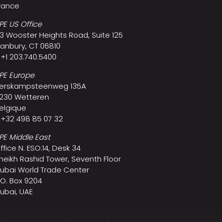
rance
PE US Office
3 Wooster Heights Road, Suite 125
anbury, CT 06810
 +1 203.740.5400
PE Europe
erskampsteenweg 135A
230 Wetteren
elgique
 +32 498 85 07 32
PE Middle East
ffice N. ESO:14, Desk 34
heikh Rashid Tower, Seventh Floor
ubai World Trade Center
.O. Box 9204
ubai, UAE