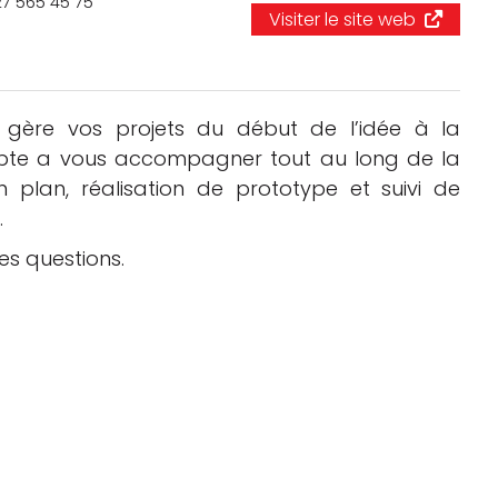
27 565 45 75
Logiciels 3D
Visiter le site web
Matériaux
Scanners 3D
gère vos projets du début de l’idée à la
 apte a vous accompagner tout au long de la
Vidéos
 plan, réalisation de prototype et suivi de
.
es questions.