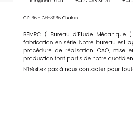
info@bemrc.ch
+41 27 458 35 75
+ 41 
C.P. 66 - CH-3966 Chalais
BEMRC ( Bureau d’Etude Mécanique ) 
fabrication en série. Notre bureau est
che
procédure de réalisation. CAO, mise en
production font partis de notre quotidien
N’hésitez pas à nous contacter pour tout