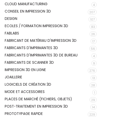
CLOUD MANUFACTURING
4
CONSEIL EN IMPRESSION 3D
207
DESIGN
107
ECOLES / FORMATION IMPRESSION 3D
83
FABLABS
26
FABRICANT DE MATÉRIAU D'IMPRESSION 3D
17
FABRICANTS D'IMPRIMANTES 3D
56
FABRICANTS D'IMPRIMANTES 3D DE BUREAU
4
FABRICANTS DE SCANNER 3D
9
IMPRESSION 3D EN LIGNE
276
JOAILLERIE
13
LOGICIELS DE CRÉATION 3D
28
MODE ET ACCESSOIRES
1
PLACES DE MARCHÉ (FICHIERS, OBJETS)
29
POST-TRAITEMENT EN IMPRESSION 3D
14
PROTOTYPAGE RAPIDE
229