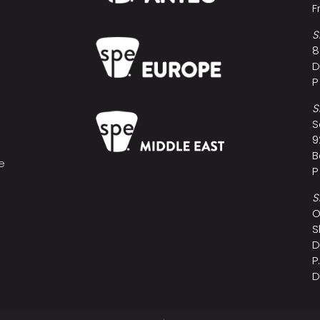
F
S
8
D
P
S
S
9
B
e
P
s
S
O
S
D
P
D