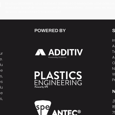
En vous abonnant, vous autorisez 3Dnatives à enregistrer votre adresse
mail dans le but de vous envoyer des informations. Vous serez en mes
de vous désabonner à tout moment.
POWERED BY
I
A
T
ur
A
e.
O
du
N
de
W
s,
P
es
du
N
ne
s,
3
1
7