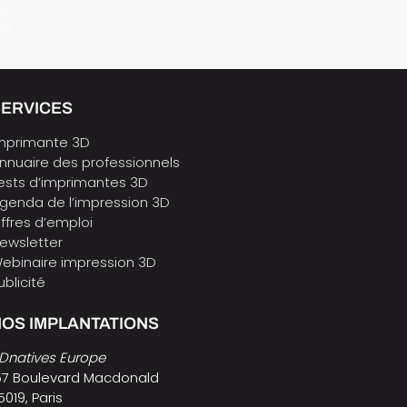
 e-
ure
SERVICES
mprimante 3D
nnuaire des professionnels
ests d’imprimantes 3D
genda de l’impression 3D
ffres d’emploi
ewsletter
ebinaire impression 3D
ublicité
OS IMPLANTATIONS
Dnatives Europe
57 Boulevard Macdonald
5019, Paris