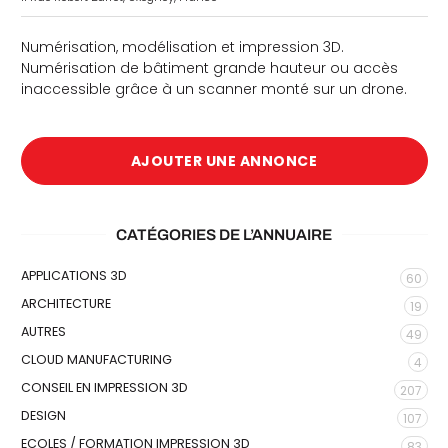
Numérisation, modélisation et impression 3D.
Numérisation de bâtiment grande hauteur ou accès
inaccessible grâce à un scanner monté sur un drone.
AJOUTER UNE ANNONCE
che
CATÉGORIES DE L’ANNUAIRE
APPLICATIONS 3D
60
ARCHITECTURE
19
AUTRES
49
CLOUD MANUFACTURING
4
CONSEIL EN IMPRESSION 3D
207
DESIGN
107
ECOLES / FORMATION IMPRESSION 3D
83