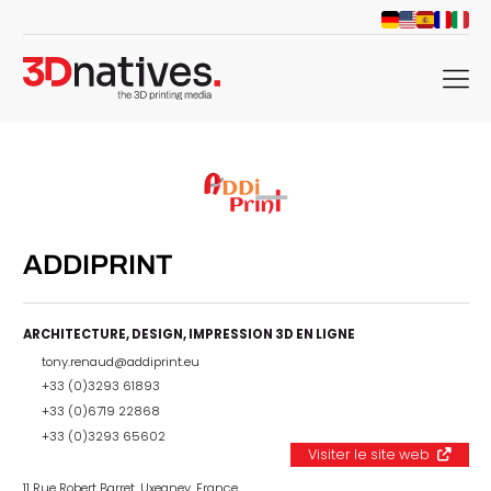
menu
ADDIPRINT
ARCHITECTURE
,
DESIGN
,
IMPRESSION 3D EN LIGNE
tony.renaud@addiprint.eu
+33 (0)3293 61893
+33 (0)6719 22868
+33 (0)3293 65602
Visiter le site web
11 Rue Robert Barret, Uxegney, France