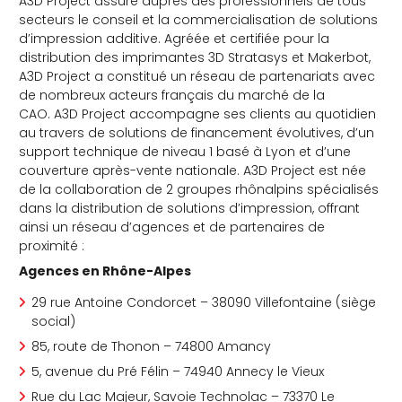
A3D Project assure auprès des professionnels de tous
secteurs le conseil et la commercialisation de solutions
d’impression additive. Agréée et certifiée pour la
distribution des imprimantes 3D Stratasys et Makerbot,
A3D Project a constitué un réseau de partenariats avec
de nombreux acteurs français du marché de la
CAO. A3D Project accompagne ses clients au quotidien
au travers de solutions de financement évolutives, d’un
che
support technique de niveau 1 basé à Lyon et d’une
couverture après-vente nationale. A3D Project est née
de la collaboration de 2 groupes rhônalpins spécialisés
dans la distribution de solutions d’impression, offrant
ainsi un réseau d’agences et de partenaires de
proximité :
Agences en Rhône-Alpes
29 rue Antoine Condorcet – 38090 Villefontaine (siège
social)
85, route de Thonon – 74800 Amancy
5, avenue du Pré Félin – 74940 Annecy le Vieux
Rue du Lac Majeur, Savoie Technolac – 73370 Le