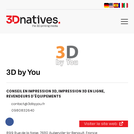
menu
3D by You
CONSEIL EN IMPRESSION 3D
,
IMPRESSION 3D EN LIGNE
,
REVENDEURS D'ÉQUIPEMENTS
contact@3dbyyou.fr
0980832640
Visiter le site web
899 Rue de la forge, 76110 Auberville-la-Renault, France