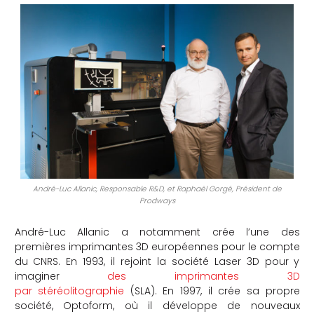
che
André-Luc Allanic, Responsable R&D, et Raphaël Gorgé, Président de
Prodways
André-Luc Allanic a notamment crée l’une des
premières imprimantes 3D européennes pour le compte
du CNRS. En 1993, il rejoint la société Laser 3D pour y
imaginer
des imprimantes 3D
par stéréolitographie
(SLA). En 1997, il crée sa propre
société, Optoform, où il développe de nouveaux