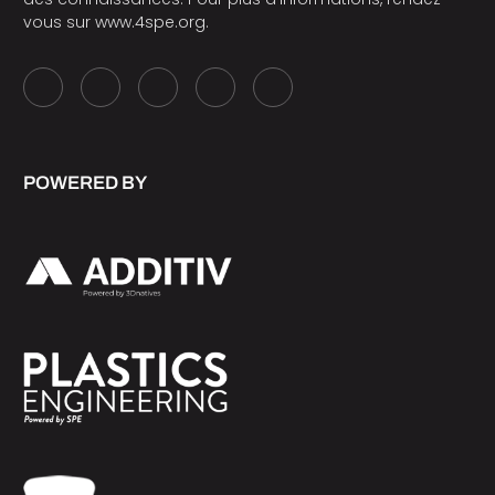
vous sur
www.4spe.org
.
POWERED BY