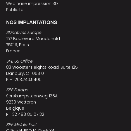
Webinaire impression 3D
Publicité
NOS IMPLANTATIONS
3Dnatives Europe
157 Boulevard Macdonald
75019, Paris
France
SPE US Office
83 Wooster Heights Road, Suite 125
Danbury, CT 06810
P +1 203.740.5400
SPE Europe
Serskampsteenweg 135A
9230 Wetteren
Belgique
P +32 498 85 07 32
SPE Middle East
Office N. ESO:14, Desk 34