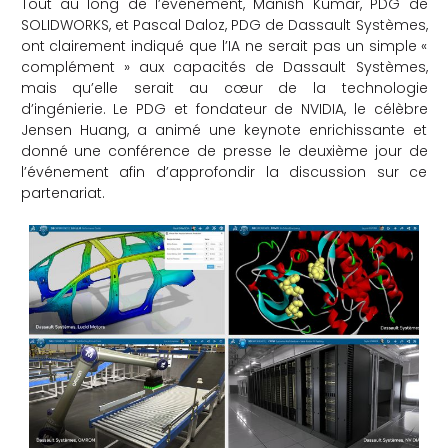
Tout au long de l’événement, Manish Kumar, PDG de
SOLIDWORKS, et Pascal Daloz, PDG de Dassault Systèmes,
che
ont clairement indiqué que l’IA ne serait pas un simple «
complément » aux capacités de Dassault Systèmes,
mais qu’elle serait au cœur de la technologie
d’ingénierie. Le PDG et fondateur de NVIDIA, le célèbre
Jensen Huang, a animé une keynote enrichissante et
donné une conférence de presse le deuxième jour de
l’événement afin d’approfondir la discussion sur ce
partenariat.