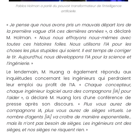
Pablos Holman a parlé du pouvoir transformateur de l’intelligence
artificielle.
«
Je pense que nous avons pris un mauvais départ lors de
la première vague d’IA ces dernières années
», a déclaré
M. Holman. «
Nous nous effrayons nous-mêmes avec
toutes ces histoires folles. Nous utilisons l’IA pour les
choses les plus stupides qui soient. Il est temps de corriger
le tir. Aujourd’hui, nous développons l’IA pour la science et
l’ingénierie
. »
Le lendemain, M. Huang a également répondu aux
inquiétudes concernant les ingénieurs qui perdraient
leur emploi au profit de l’IA. «
Chaque concepteur,
chaque ingénieur logiciel aura des compagnons [IA] pour
l’aider
», a déclaré M. Huang lors d’une conférence de
presse après son discours. «
Plus vous aurez de
compagnons IA, plus vous aurez de sièges virtuels. Le
nombre d’agents [IA] va croître de manière exponentielle…
mais ils n’ont pas besoin de sièges. Les ingénieurs ont des
sièges, et nos sièges ne risquent rien
. »