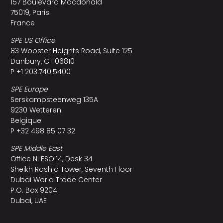
157 Boulevard Macdonald
75019, Paris
France
SPE US Office
83 Wooster Heights Road, Suite 125
Danbury, CT 06810
P +1 203.740.5400
SPE Europe
Serskampsteenweg 135A
9230 Wetteren
Belgique
P +32 498 85 07 32
SPE Middle East
Office N. ESO:14, Desk 34
Sheikh Rashid Tower, Seventh Floor
Dubai World Trade Center
P.O. Box 9204
Dubai, UAE