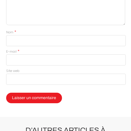
*
Nom
*
E-mail
Site web
D’AUTRES ARTICLES À