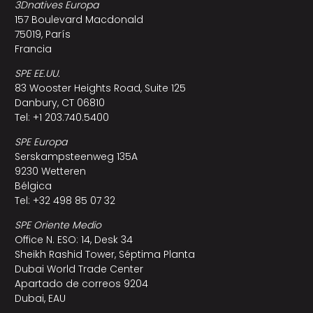
3Dnatives Europa
157 Boulevard Macdonald
75019, París
Francia
SPE EE.UU.
83 Wooster Heights Road, Suite 125
Danbury, CT 06810
Tel: +1 203.740.5400
SPE Europa
Serskampsteenweg 135A
9230 Wetteren
Bélgica
Tel: +32 498 85 07 32
SPE Oriente Medio
Office N. ESO: 14, Desk 34
Sheikh Rashid Tower, Séptima Planta
Dubai World Trade Center
Apartado de correos 9204
Dubai, EAU