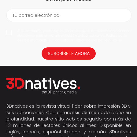
Tu correo electrónico
Al suscribirme, permito que 3Dnatives guarde mi dirección de correo
electrónico para enviarme noticias y actualizaciones. Podrás darte
de baja en cualquier momento. ¡No daremos tus datos a nadie!
SUSCRÍBETE AHORA
3Dnatives es la revista virtual líder sobre impresión 3D y
sus aplicaciones. Con un análisis de mercado diario en
profundidad, nuestro sitio web es seguido por más de
1,3 millones de lectores únicos al mes. Disponible en
inglés, francés, español, italiano y alemán, 3Dnatives