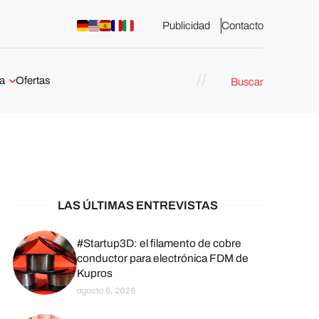
Publicidad
Contacto
a
Ofertas
Buscar
esión 3D
rs de impresión 3D
ña:
bricación
arcelona
LAS ÚLTIMAS ENTREVISTAS
stribuidores y
sión 3D en
#Startup3D: el filamento de cobre
conductor para electrónica FDM de
Kupros
México
agosto 6, 2026