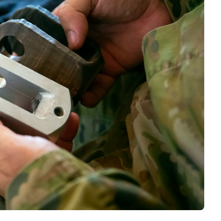
Negocios
Rankings 3D
Softwares 3D
Vídeos