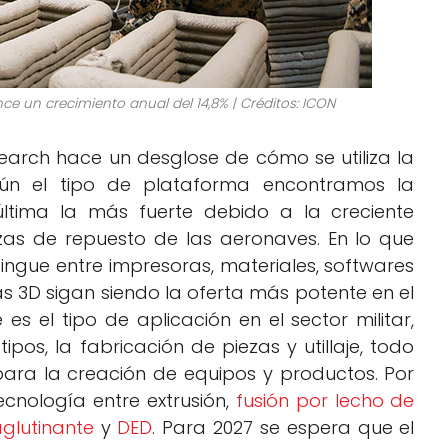
ce un crecimiento anual del 14,8% | Créditos: ICON
earch hace un desglose de cómo se utiliza la
Según el tipo de plataforma encontramos la
 última la más fuerte debido a la creciente
as de repuesto de las aeronaves. En lo que
stingue entre impresoras, materiales, softwares
as 3D sigan siendo la oferta más potente en el
es el tipo de aplicación en el sector militar,
os, la fabricación de piezas y utillaje, todo
 para la creación de equipos y productos. Por
tecnología entre extrusión,
fusión por lecho de
aglutinante
y
DED
. Para 2027 se espera que el