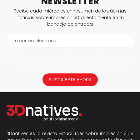
NEWSLETTER
Recibe cada miércoles un resumen de las últimas
noticias sobre impresión 3D directamente en tu
bandeja de entrada
Tu correo electrónico
Al suscribirme, permito que 3Dnatives guarde mi dirección de correo
electrónico para enviarme noticias y actualizaciones. Podrás darte
de baja en cualquier momento. ¡No daremos tus datos a nadie!
SUSCRÍBETE AHORA
3Dnatives es la revista virtual líder sobre impresión 3D y
sus aplicaciones. Con un análisis de mercado diario en