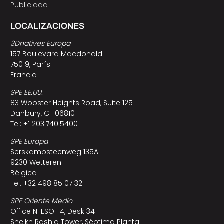
Publicidad
LOCALIZACIONES
3Dnatives Europa
157 Boulevard Macdonald
75019, París
Francia
SPE EE.UU.
83 Wooster Heights Road, Suite 125
Danbury, CT 06810
Tel: +1 203.740.5400
SPE Europa
Serskampsteenweg 135A
9230 Wetteren
Bélgica
Tel: +32 498 85 07 32
SPE Oriente Medio
Office N. ESO: 14, Desk 34
Sheikh Rashid Tower, Séptima Planta